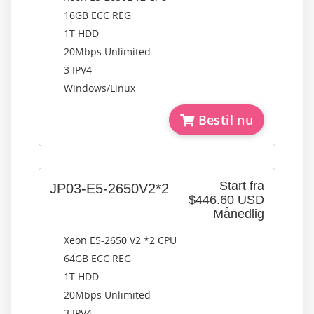
16GB ECC REG
1T HDD
20Mbps Unlimited
3 IPV4
Windows/Linux
Bestil nu
Start fra
JP03-E5-2650V2*2
$446.60 USD
Månedlig
Xeon E5-2650 V2 *2 CPU
64GB ECC REG
1T HDD
20Mbps Unlimited
3 IPV4