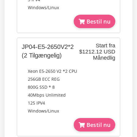
Windows/Linux
Bestil nu
Start fra
JP04-E5-2650V2*2
$1212.12 USD
(2 Tilgængelig)
Månedlig
Xeon E5-2650 V2 *2 CPU
256GB ECC REG
800G SSD * 8
40Mbps Unlimited
125 IPV4
Windows/Linux
Bestil nu