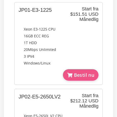
Start fra
JP01-E3-1225
$151.51 USD
Månedlig
Xeon E3-1225 CPU
16GB ECC REG
1T HDD
20Mbps Unlimited
3 IPV4
Windows/Linux
Bestil nu
Start fra
JP02-E5-2650LV2
$212.12 USD
Månedlig
Xeon E5-2650L V2 CPU