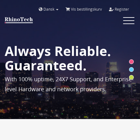
Dansk
Vis bestillingskurv
Register
Toggle
navigat
Always Reliable.
Guaranteed.
With 100% uptime, 24X7 Support, and Enterprise-
level Hardware and network providers.