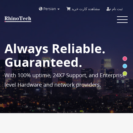
Persian
مشاهده کارت خرید
ثبت نام
Toggle
navigat
Always Reliable.
Guaranteed.
With 100% uptime, 24X7 Support, and Enterprise-
level Hardware and network providers.