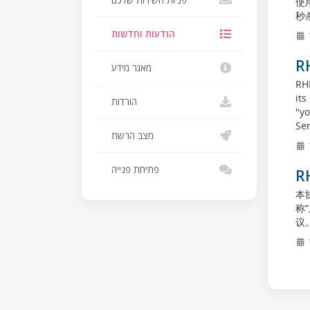
פניות השירות שלכם
使用
秒杀
הודעות וחדשות
R
מאגר מידע
RH
its
הורדות
"yo
Ser
מצב הרשת
פתיחת פנייה
R
本协
称
议。