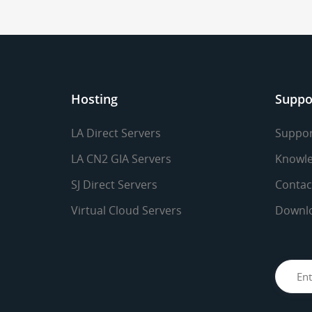
Hosting
Suppo
LA Direct Servers
Suppor
LA CN2 GIA Servers
Knowle
SJ Direct Servers
Contac
Virtual Cloud Servers
Downl