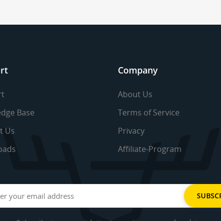
rt
Company
t
About Us
dge Base
Terms of Service
t Us
Privacy
oads
Affiliate-Program