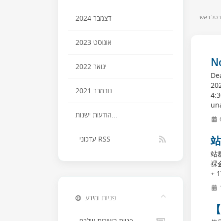
רטל ראשי
דצמבר 2024
אוגוסט 2023
N
ינואר 2022
Dea
20
נובמבר 2021
4:
una
הודעות ישנות...
站
עדכוני RSS
站
裸金
+ 1
פניות ומידע
【