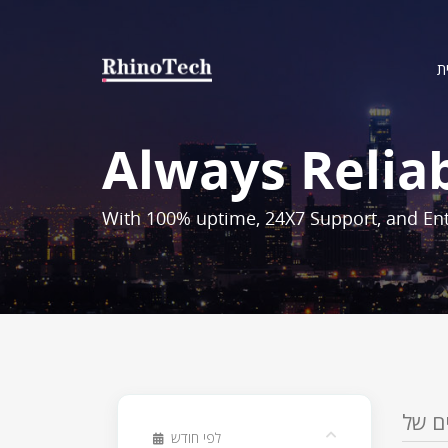
ת
Always Relia
With 100% uptime, 24X7 Support, and Ent
לפי חודש