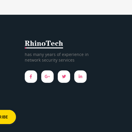
has many years of experience in
network security services