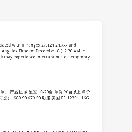
iated with IP ranges 27.124.24.xxx and
s Angeles Time on December 8 (12:30 AM to
rk may experience interruptions or temporary
产品 区域 配置 10-20台 单价 20台以上 单价
选） $89.90 $79.90 独服 美国 E3-1230 + 16G